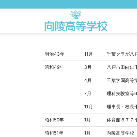
向
陵
明治43年
11月
千葉クラが八
昭和49年
3月
八戸市田向に
高
4月
千葉学園高等
7月
理科実験室等
校
11月
理事長・校長
WEB
昭和50年
1月
体育館８７７
昭和51年
1月
向陵高等学校