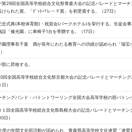
が第29回全国高等学校総合文化祭青森大会の記念パレードとマー
けられた賞、「ｸﾞｯﾄパレード賞」を初受賞する。（27日）
記念式典(本校体育館)・祝賀会(パークホテル)を挙行する。生徒会
施設「修光園」に車椅子1台を寄贈する。（17日）
学園理事長千葉 満が長年にわたる教育への功績が認められ「瑞宝
日）
が部に昇格する。
30回全国高等学校総合文化祭京都大会の記念パレードとマーチン
４日）
ーチングバンド・バトントワーリング全国大会高等学校の部バトン
３１回全国高等学校総合文化祭島根大会の記念パレードとマーチン
30日）
9年度の年間文化部活動が認められ、青森県高等学校文化連盟「連盟