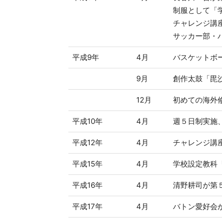
制服として「
チャレンジ講
サッカー部・
平成9年
4月
バスケットボ
9月
創作太鼓「毘
12月
初めての海外
平成10年
4月
週５日制実施
平成12年
4月
チャレンジ講
平成15年
4月
学校設定教科「
平成16年
4月
清野耕司が第
平成17年
4月
バトン愛好会