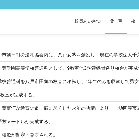
校長あいさつ
沿 革
校
戸市朔日町の浸礼協会内に、八戸女塾を創設し、現在の学校法人千
千葉学園高等学校普通科として、9教室他3階建鉄骨造り校舎が完成
学校普通科を八戸市田向の校舎に移転し、1年生のみを収容して男
6教室が完成する。
千葉富江が教育の道一筋に尽くした永年の功績により、 勲四等宝
平方メートルが完成する。
 校歌が制定・発表される。