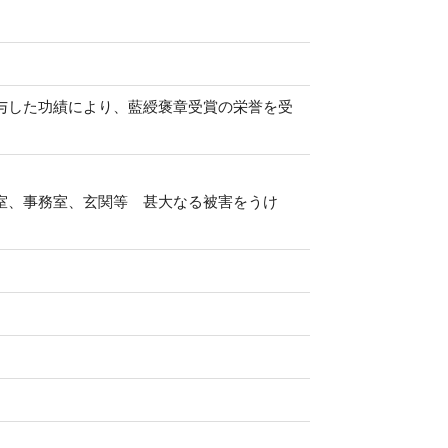
与した功績により、藍綬褒章受賞の栄誉を受
長室、事務室、玄関等 甚大なる被害をうけ