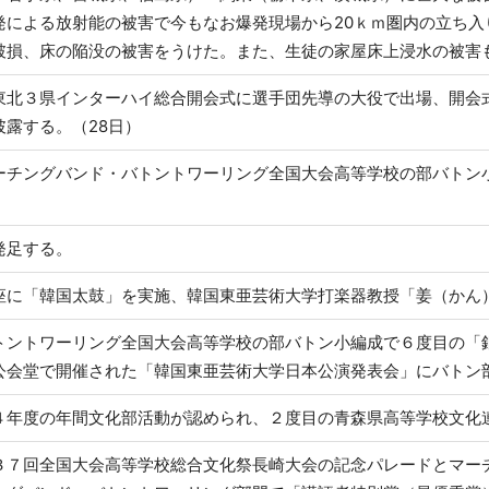
発による放射能の被害で今もなお爆発現場から20ｋｍ圏内の立ち
破損、床の陥没の被害をうけた。また、生徒の家屋床上浸水の被害
東北３県インターハイ総合開会式に選手団先導の大役で出場、開会
披露する。（28日）
ーチングバンド・バトントワーリング全国大会高等学校の部バトン
発足する。
座に「韓国太鼓」を実施、韓国東亜芸術大学打楽器教授「姜（かん）
トントワーリング全国大会高等学校の部バトン小編成で６度目の「
公会堂で開催された「韓国東亜芸術大学日本公演発表会」にバトン部
４年度の年間文化部活動が認められ、２度目の青森県高等学校文化連
３７回全国大会高等学校総合文化祭長崎大会の記念パレードとマー