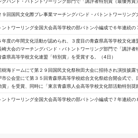
ングバンド・バトントワーリング部門で「講評者特別賞（最優秀賞
２９回国民文化際プレ事業マーチングバンド・バトントワーリング大
トントワーリング全国大会高等学校の部バトン小編成で６年連続の
５年度の年間文化活動が認められ、３度目の青森県高等学校文化連
長崎大会のマーチングバンド・バトントワーリング部門で「講評者
青森県高等学校文化連盟「特別賞」を受賞する。（4日）
舘樹海ドームにて第２９回国民文化祭秋田大会に招待され演技披露
戸市公会堂にて第３５回青森県高等学校総合文化祭総合開会式で、
励賞」を受賞、同時に「東京青森県人会高等学校文化部活動特別奨励
トントワーリング全国大会高等学校の部バトン小編成で７年連続の８