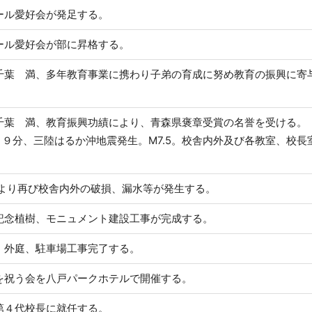
ール愛好会が発足する。
ール愛好会が部に昇格する。
千葉 満、多年教育事業に携わり子弟の育成に努め教育の振興に寄
千葉 満、教育振興功績により、青森県褒章受賞の名誉を受ける。
時１９分、三陸はるか沖地震発生。M7.5。校舎内外及び各教室、校
により再び校舎内外の破損、漏水等が発生する。
記念植樹、モニュメント建設工事が完成する。
、外庭、駐車場工事完了する。
を祝う会を八戸パークホテルで開催する。
第４代校長に就任する。