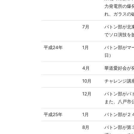
力発電所の爆
れ、ガラスの
7月
バトン部が北
でソロ演技を
平成24年
1月
バトン部がマ
日）
4月
華道愛好会が
10月
チャレンジ講
12月
バトン部がバ
また、八戸市
平成25年
1月
バトン部が２
8月
バトン部が第