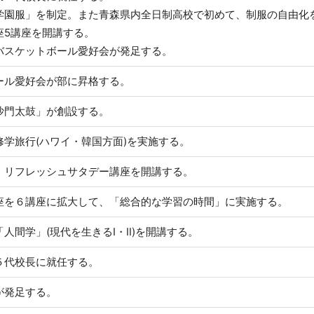
学園服」を制定。また青森県内全日制高校で初めて、制服の自由化
座5講座を開講する。
バスケットボール愛好会が発足する。
ール愛好会が部に昇格する。
沙門太鼓」が創設する。
修学旅行(ハワイ・韓国方面)を実施する。
、リフレッシュサタデー講座を開講する。
座を６講座に拡大して、「総合的な学習の時間」に実施する。
人間学」(現代を生きるⅠ・Ⅱ)を開講する。
５代校長に就任する。
が発足する。