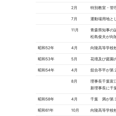
2月
特別教室・管
7月
運動場用地とし
11月
青森県知事の
松島俊夫が向
昭和52年
4月
向陵高等学校
昭和53年
5月
花壇及び庭園
昭和54年
4月
舘合亭平が第
8月
理事長千葉富
新理事長に千
昭和58年
4月
千葉 満が第
昭和61年
10月
向陵高等学校