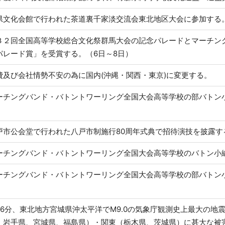
県文化会館で行われた茶道裏千家淡交流会東北地区大会に参加する。
３２回全国高等学校総合文化祭群馬大会の記念パレードとマーチン
パレード賞」を受賞する。（6日～8日）
費及び会社情勢不安の為に国内(沖縄・関西・東京)に変更する。
ーチングバンド・バトントワーリング全国大会高等学校の部バトン
戸市公会堂で行われた八戸市制施行80周年式典で招待演技を披露す
ーチングバンド・バトントワーリング全国大会高等学校のバトン小
ーチングバンド・バトントワーリング全国大会高等学校の部バトン
46分、東北地方宮城県沖太平洋でM9.0の気象庁観測史上最大の地
、岩手県、宮城県、福島県）・関東（栃木県、茨城県）に甚大な被