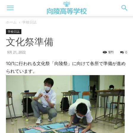
向
ホーム
学校日誌
学校日誌
陵
文化祭準備
9月 21, 2022
971
0
高
10/1に行われる文化祭「向陵祭」に向けて各所で準備が進め
られています。
校
WEB