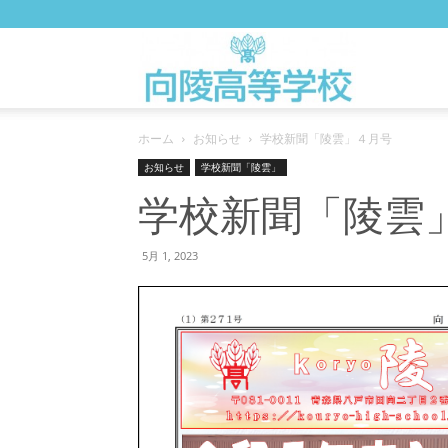
向
ホーム
お知らせ
学校新聞「陵雲」４月号
陵
お知らせ
学校新聞「陵雲」
学校新聞「陵雲
高
5月 1, 2023
校
WEB