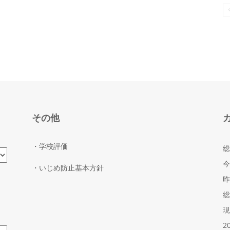
その他
・学校評価
総
今
・いじめ防止基本方針
昨
総
現
2