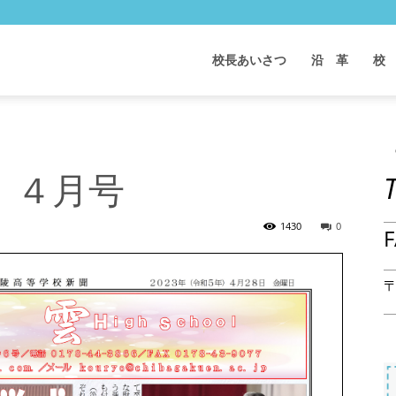
校長あいさつ
沿 革
校
」４月号
1430
0
F
〒