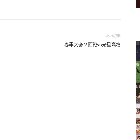
次の記事
春季大会２回戦vs光星高校