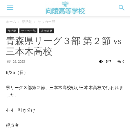
向
ホーム
部活動
サッカー部
部活動
サッカー部
試合結果
陵
青森県リーグ３部 第２節 vs
三本木高校
高
6月 26, 2023
1547
0
6/25（日）
校
県リーグ３部第２節、三本木高校戦が三本木高校で行われま
した。
WEB
4-4 引き分け
得点者