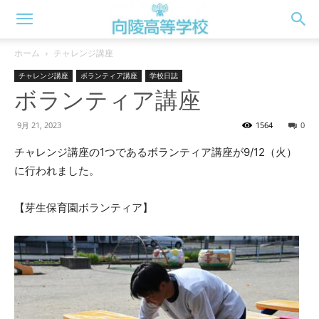
向
ホーム
チャレンジ講座
チャレンジ講座
ボランティア講座
学校日誌
陵
ボランティア講座
9月 21, 2023
1564
0
高
チャレンジ講座の1つであるボランティア講座が9/12（火）
に行われました。
校
【芽生保育園ボランティア】
WEB