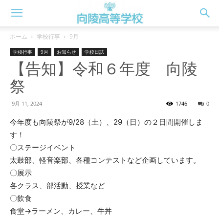
向
ホーム
学校行事
9月
学校行事
9月
お知らせ
学校日誌
陵
【告知】令和６年度 向陵
祭
高
9月 11, 2024
1746
0
今年度も向陵祭が9/28（土）、29（日）の２日間開催しま
す！
校
〇ステージイベント
太鼓部、軽音楽部、各種コンテストなど企画しています。
〇展示
WEB
各クラス、部活動、授業など
〇飲食
食堂→ラーメン、カレー、牛丼