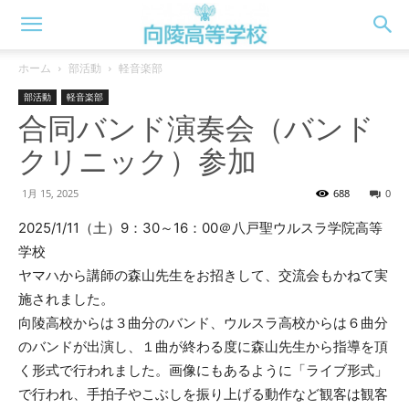
向
ホーム
部活動
軽音楽部
部活動
軽音楽部
陵
合同バンド演奏会（バンド
クリニック）参加
高
1月 15, 2025
688
0
2025/1/11（土）9：30～16：00＠八戸聖ウルスラ学院高等
学校
校
ヤマハから講師の森山先生をお招きして、交流会もかねて実
施されました。
向陵高校からは３曲分のバンド、ウルスラ高校からは６曲分
WEB
のバンドが出演し、１曲が終わる度に森山先生から指導を頂
く形式で行われました。画像にもあるように「ライブ形式」
で行われ、手拍子やこぶしを振り上げる動作など観客は観客