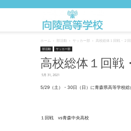
向
ホーム
部活動
サッカー部
高校総体１回戦・２回
陵
部活動
サッカー部
高校総体１回戦
高
5月 31, 2021
5/29（土）・30日（日）に青森県高等学
校
WEB
１回戦 vs青森中央高校