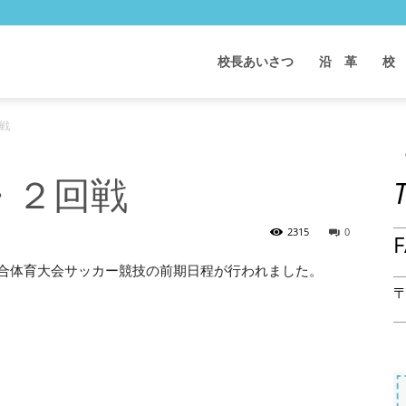
校長あいさつ
沿 革
校
戦
・２回戦
2315
0
F
校総合体育大会サッカー競技の前期日程が行われました。
〒