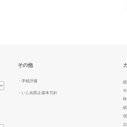
その他
・学校評価
総
今
・いじめ防止基本方針
昨
総
現
2